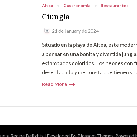
Altea
Gastronomía
Restaurantes
Giungla
21 de January de 2024
Situado en la playa de Altea, este moder
a pensar en una bonita y divertida jungla
estampados coloridos. Los neones con f
desenfadado y me consta que tienen sho
Read More
queta
Recipe Delights | Developed By
Blossom Themes
. Powered 